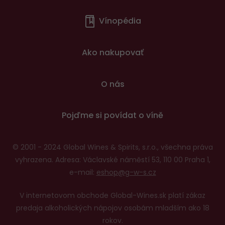
Menu
Vínopédia
v
patičce
Ako nakupovať
O nás
Pojďme si povídat o víně
© 2001 - 2024 Global Wines & Spirits, s.r.o., všechna práva
vyhrazena. Adresa: Václavské náměstí 53, 110 00 Praha 1,
e-mail:
eshop@g-w-s.cz
V internetovom obchode Global-Wines.sk platí zákaz
predaja alkoholických nápojov osobám mladším ako 18
rokov.