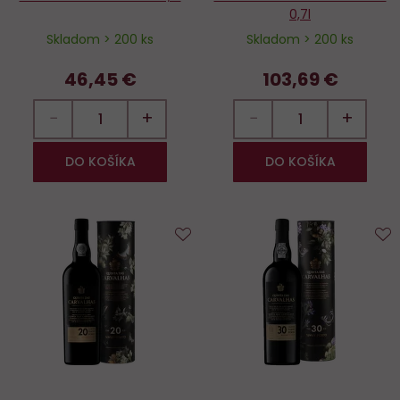
0,7l
Skladom > 200 ks
Skladom > 200 ks
46,45 €
103,69 €
−
+
−
+
DO KOŠÍKA
DO KOŠÍKA
Do
D
obľúbených
o