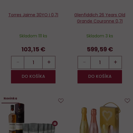
Torres Jaime 30YO I 0,7l
Glenfiddich 26 Years Old
Grande Couronne 0,7l
Skladom 111 ks
Skladom 3 ks
103,15 €
599,59 €
−
+
−
+
DO KOŠÍKA
DO KOŠÍKA
Novinka
Do
D
obľúbených
o