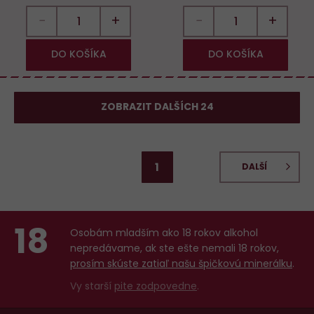
−
+
−
+
DO KOŠÍKA
DO KOŠÍKA
ZOBRAZIT DALŠÍCH 24
1
DALŠÍ
18
Osobám mladším ako 18 rokov alkohol
nepredávame, ak ste ešte nemali 18 rokov,
prosím skúste zatiaľ našu špičkovú minerálku
.
Vy starší
pite zodpovedne
.