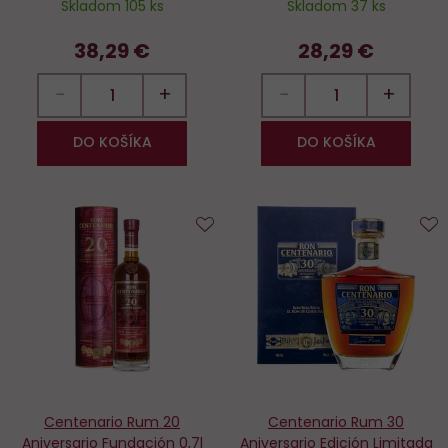
Skladom 105 ks
Skladom 37 ks
38,29 €
28,29 €
−
+
−
+
DO KOŠÍKA
DO KOŠÍKA
Do
D
obľúbených
o
Centenario Rum 20
Centenario Rum 30
Aniversario Fundación 0,7l
Aniversario Edición Limitada