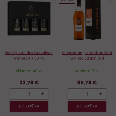
Do
D
obľúbených
o
Port Quinta das Carvalhas,
Glenmorangie Harrison Ford
miniset 4 x 50 ml
Limited Edition 0,7l
Skladom 48 ks
Skladom 17 ks
33,29 €
95,79 €
−
+
−
+
DO KOŠÍKA
DO KOŠÍKA