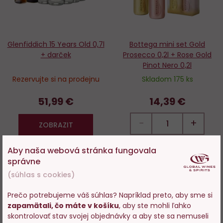
Glenfiddich 15 Years Old 0,7l
Bottega mini set Gold
+ darček
Prosecco 0,2l + Rose Gold
Pinot Nero 0,2l
Rezervujte si na prodejnu
Skladom 175 ks
51,99 €
14,39 €
−
+
ZOBRAZIT
DO KOŠÍKA
Aby naša webová stránka fungovala
správne
(súhlas s cookies)
Novinka
Prečo potrebujeme váš súhlas? Napríklad preto, aby sme si
Do
D
zapamätali, čo máte v košíku
, aby ste mohli ľahko
Vstupujete na stránky s
obľúbených
o
skontrolovať stav svojej objednávky a aby ste sa nemuseli