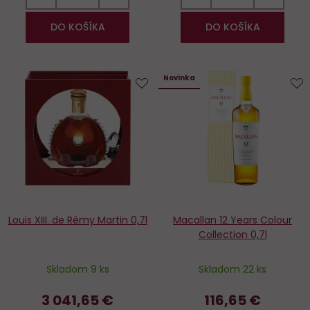
DO KOŠÍKA
DO KOŠÍKA
Novinka
Do
D
obľúbených
o
Louis XIII. de Rémy Martin 0,7l
Macallan 12 Years Colour
Collection 0,7l
Skladom 9 ks
Skladom 22 ks
3 041,65 €
116,65 €