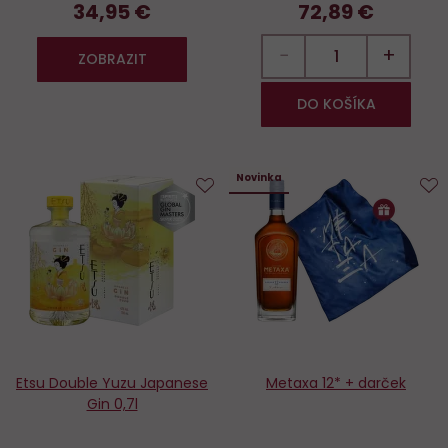
34,95 €
72,89 €
−
+
ZOBRAZIT
DO KOŠÍKA
Novinka
Do
D
obľúbených
o
Etsu Double Yuzu Japanese
Metaxa 12* + darček
Gin 0,7l