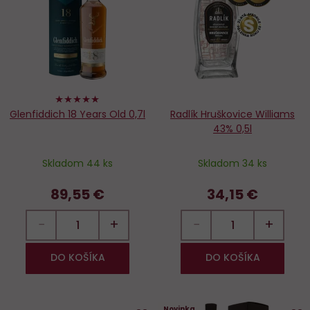
obľúbených
o
100%
Glenfiddich 18 Years Old 0,7l
Radlík Hruškovice Williams
43% 0,5l
Skladom 44 ks
Skladom 34 ks
89,55 €
34,15 €
−
+
−
+
DO KOŠÍKA
DO KOŠÍKA
Novinka