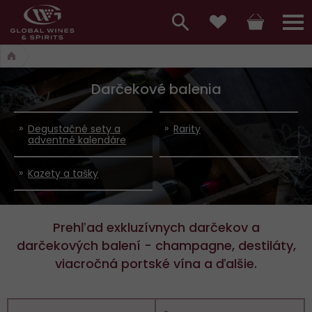
Hlavní
menu,
Vyhledávání
Košík
Přihláš
Obľúbené
košík,
a
hlavní
Darčekové balenia
vyhledávání,
menu
přihlášení
Degustačné sety a
Rarity
adventné kalendáre
Kazety a tašky
Prehľad exkluzívnych darčekov a
darčekových balení - champagne, destiláty,
viacročná portské vína a ďalšie.