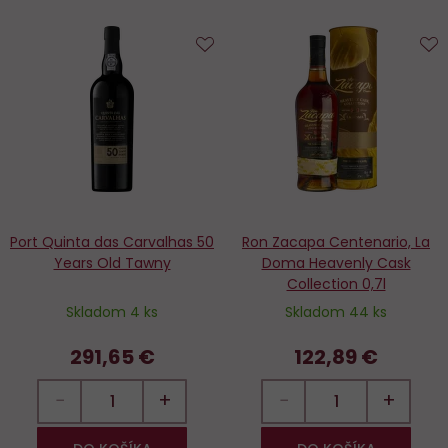
Do
D
obľúbených
o
Port Quinta das Carvalhas 50
Ron Zacapa Centenario, La
Years Old Tawny
Doma Heavenly Cask
Collection 0,7l
Skladom 4 ks
Skladom 44 ks
291,65 €
122,89 €
−
+
−
+