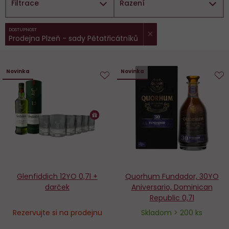
Filtrace
Řazení
ZRUŠIT FILTR
Vybrané
DOSTUPNOST
Prodejna Plzeň - sady Pětatřicátníků
filtry:
Novinka
Novinka
Do
D
obľúbených
o
Glenfiddich 12YO 0,7l +
Quorhum Fundador, 30YO
darček
Aniversario, Dominican
Republic 0,7l
Rezervujte si na prodejnu
Skladom > 200 ks