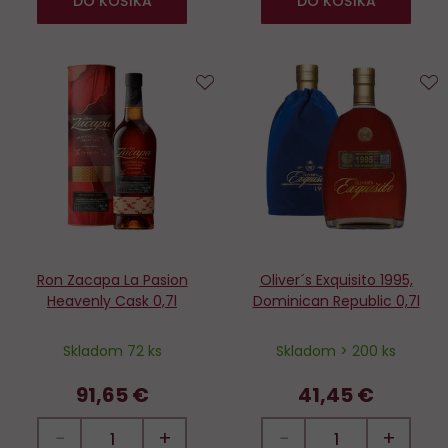
DO KOŠÍKA
DO KOŠÍKA
Do
D
obľúbených
o
Ron Zacapa La Pasion
Oliver´s Exquisito 1995,
Heavenly Cask 0,7l
Dominican Republic 0,7l
Skladom 72 ks
Skladom > 200 ks
91,65 €
41,45 €
−
+
−
+