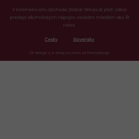
V internetovom obchode Global-Wines.sk platí zákaz
predaja alkoholických nápojov osobám mladším ako 18
rokov.
Česky
Slovensky
UX design
a
e-shop na mieru
od
PeckaDesign