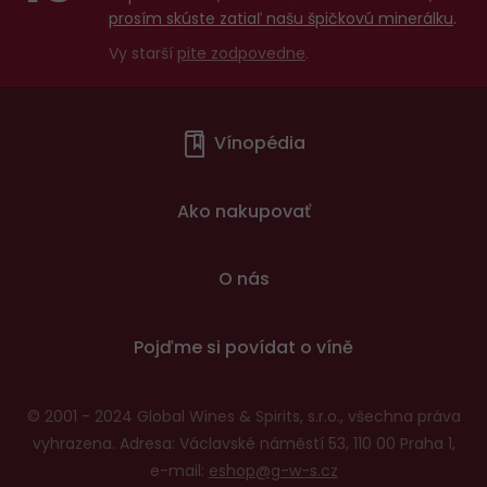
prosím skúste zatiaľ našu špičkovú minerálku
.
Vy starší
pite zodpovedne
.
Menu
Vínopédia
v
patičce
Ako nakupovať
O nás
Pojďme si povídat o víně
© 2001 - 2024 Global Wines & Spirits, s.r.o., všechna práva
vyhrazena. Adresa: Václavské náměstí 53, 110 00 Praha 1,
e-mail:
eshop@g-w-s.cz