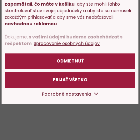
zapamätali, čo máte v košíku
, aby ste mohli ľahko
Vstupujete na stránky s
skontrolovať stav svojej objednávky a aby ste sa nemuseli
predajom alkoholu. Prosím
zakaždým prihlasovať a aby sme vás neobťažovali
potvrďte, že Vám už bolo 18
nevhodnou reklamou
.
rokov.
Ďakujeme,
s vašimi údajmi budeme zaobchádzať s
rešpektom
.
Spracovanie osobných údajov
POTVRDZUJEM
ODMIETNUŤ
PRIJAŤ VŠETKO
Podrobné nastavenia