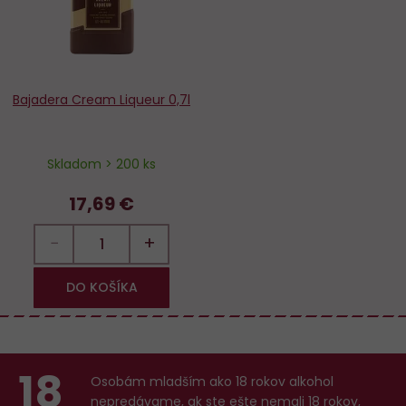
Bajadera Cream Liqueur 0,7l
Skladom > 200 ks
17,69 €
−
+
DO KOŠÍKA
18
Osobám mladším ako 18 rokov alkohol
nepredávame, ak ste ešte nemali 18 rokov,