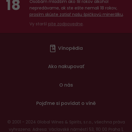
18
Osobám mladším ako 18 rokov alkohol
nepredávame, ak ste ešte nemali 18 rokov,
prosím skúste zatiaľ našu špičkovú minerálku
.
Vy starší
pite zodpovedne
.
Menu
Vínopédia
v
patičce
Ako nakupovať
O nás
Pojďme si povídat o víně
© 2001 - 2024 Global Wines & Spirits, s.r.o., všechna práva
vyhrazena. Adresa: Václavské náměstí 53, 110 00 Praha 1,