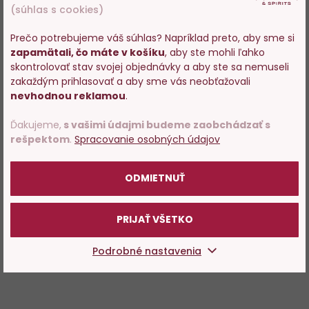
(súhlas s cookies)
Prečo potrebujeme váš súhlas? Napríklad preto, aby sme si
zapamätali, čo máte v košíku
, aby ste mohli ľahko
Vstupujete na stránky s
skontrolovať stav svojej objednávky a aby ste sa nemuseli
predajom alkoholu. Prosím
zakaždým prihlasovať a aby sme vás neobťažovali
potvrďte, že Vám už bolo 18
nevhodnou reklamou
.
rokov.
Ďakujeme,
s vašimi údajmi budeme zaobchádzať s
rešpektom
.
Spracovanie osobných údajov
POTVRDZUJEM
ODMIETNUŤ
PRIJAŤ VŠETKO
Podrobné nastavenia