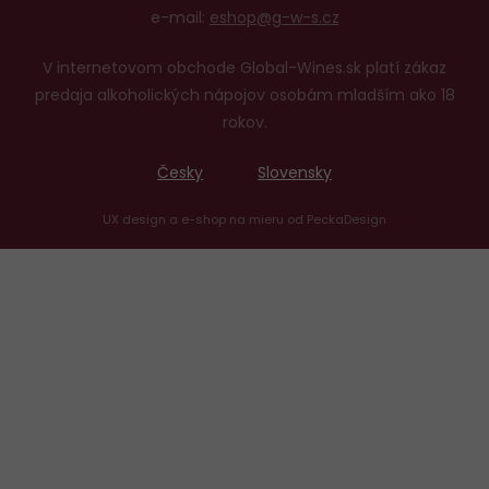
e-mail:
eshop@g-w-s.cz
V internetovom obchode Global-Wines.sk platí zákaz
predaja alkoholických nápojov osobám mladším ako 18
rokov.
Česky
Slovensky
UX design
a
e-shop na mieru
od
PeckaDesign