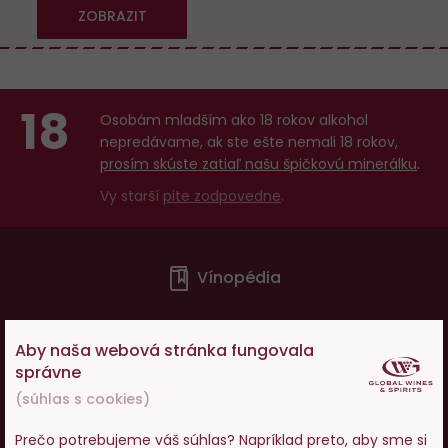
ZOBRAZIT
18
Osobám mladším ako 18 rokov alkohol
nepredávame, ak ste ešte nemali 18 rokov,
prosím skúste zatiaľ našu špičkovú minerálku
.
Vy starší
pite zodpovedne
.
Menu
Vínopédia
v
patičce
Ako nakupovať
Aby naša webová stránka fungovala
správne
(súhlas s cookies)
O nás
Prečo potrebujeme váš súhlas? Napríklad preto, aby sme si