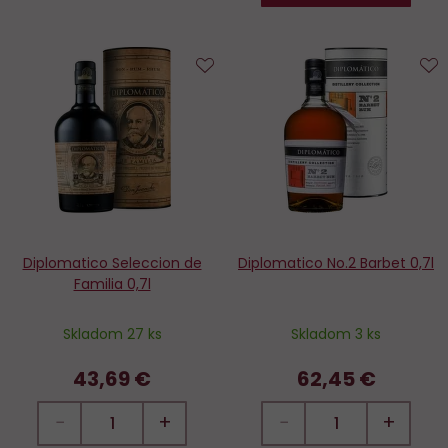
Do
D
obľúbených
o
Diplomatico Seleccion de
Diplomatico No.2 Barbet 0,7l
Familia 0,7l
Skladom 27 ks
Skladom 3 ks
43,69 €
62,45 €
−
+
−
+