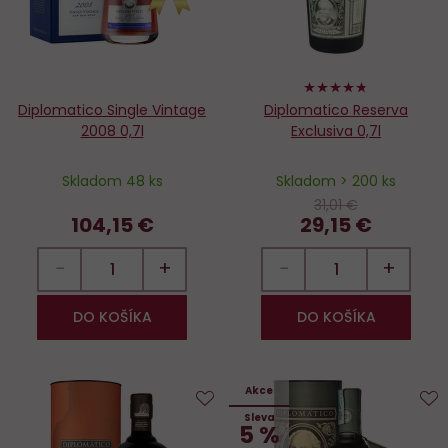
94%
Diplomatico Single Vintage
Diplomatico Reserva
2008 0,7l
Exclusiva 0,7l
Skladom 48 ks
Skladom > 200 ks
31,01 €
104,15 €
29,15 €
−
+
−
+
DO KOŠÍKA
DO KOŠÍKA
Akce
Sleva
Do
D
5 %