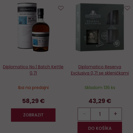
Do
D
obľúbených
o
Diplomatico No.1 Batch Kettle
Diplomatico Reserva
0,7l
Exclusiva 0,7l se skleničkami
Iba na predajni
Skladom 136 ks
58,29 €
43,29 €
−
+
ZOBRAZIT
DO KOŠÍKA