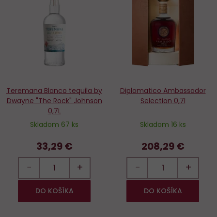
Do
D
obľúbených
o
Teremana Blanco tequila by
Diplomatico Ambassador
Dwayne "The Rock" Johnson
Selection 0,7l
0,7L
Skladom 67 ks
Skladom 16 ks
33,29 €
208,29 €
−
+
−
+
DO KOŠÍKA
DO KOŠÍKA