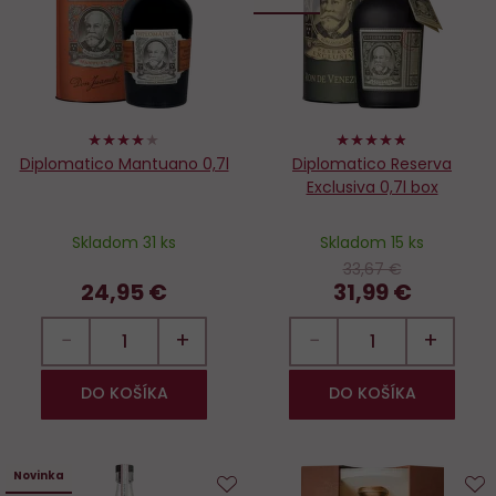
obľúbených
o
80%
96%
Diplomatico Mantuano 0,7l
Diplomatico Reserva
Exclusiva 0,7l box
Skladom 31 ks
Skladom 15 ks
33,67 €
24,95 €
31,99 €
−
+
−
+
DO KOŠÍKA
DO KOŠÍKA
Novinka