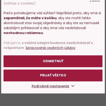
(súhlas s cookies)
Prečo potrebujeme váš súhlas? Napríklad preto, aby sme si
zapamätali, čo máte v košíku
, aby ste mohli ľahko
Vstupujete na stránky s
skontrolovať stav svojej objednávky a aby ste sa nemuseli
predajom alkoholu. Prosím
zakaždým prihlasovať a aby sme vás neobťažovali
potvrďte, že Vám už bolo 18
nevhodnou reklamou
.
rokov.
Ďakujeme,
s vašimi údajmi budeme zaobchádzať s
rešpektom
.
Spracovanie osobných údajov
POTVRDZUJEM
ODMIETNUŤ
PRIJAŤ VŠETKO
Podrobné nastavenia