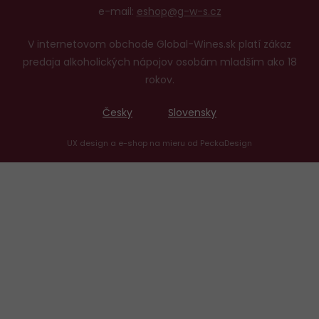
e-mail:
eshop@g-w-s.cz
V internetovom obchode Global-Wines.sk platí zákaz
predaja alkoholických nápojov osobám mladším ako 18
rokov.
Česky
Slovensky
UX design
a
e-shop na mieru
od
PeckaDesign