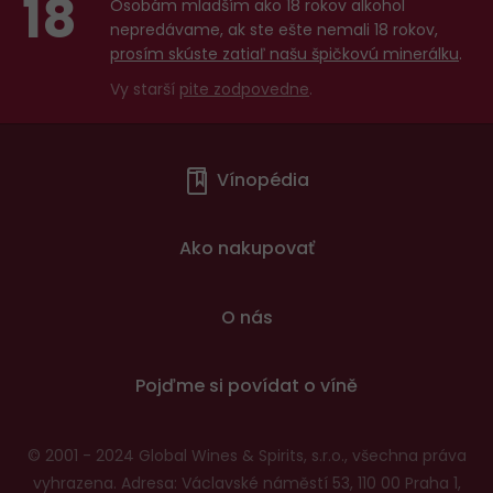
18
Osobám mladším ako 18 rokov alkohol
nepredávame, ak ste ešte nemali 18 rokov,
prosím skúste zatiaľ našu špičkovú minerálku
.
Vy starší
pite zodpovedne
.
Menu
Vínopédia
v
patičce
Ako nakupovať
O nás
Pojďme si povídat o víně
© 2001 - 2024 Global Wines & Spirits, s.r.o., všechna práva
vyhrazena. Adresa: Václavské náměstí 53, 110 00 Praha 1,