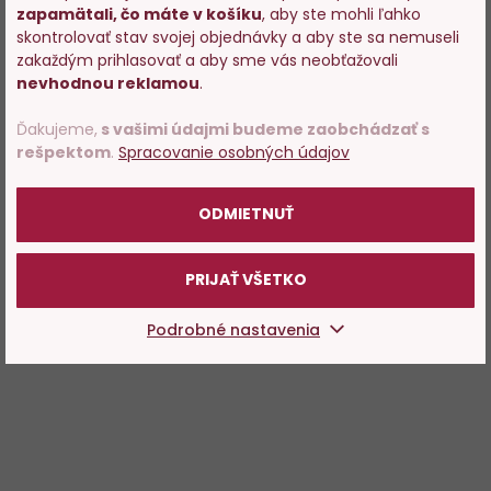
zapamätali, čo máte v košíku
, aby ste mohli ľahko
Vstupujete na stránky s
skontrolovať stav svojej objednávky a aby ste sa nemuseli
predajom alkoholu. Prosím
zakaždým prihlasovať a aby sme vás neobťažovali
potvrďte, že Vám už bolo 18
nevhodnou reklamou
.
rokov.
Ďakujeme,
s vašimi údajmi budeme zaobchádzať s
rešpektom
.
Spracovanie osobných údajov
POTVRDZUJEM
ODMIETNUŤ
PRIJAŤ VŠETKO
Podrobné nastavenia