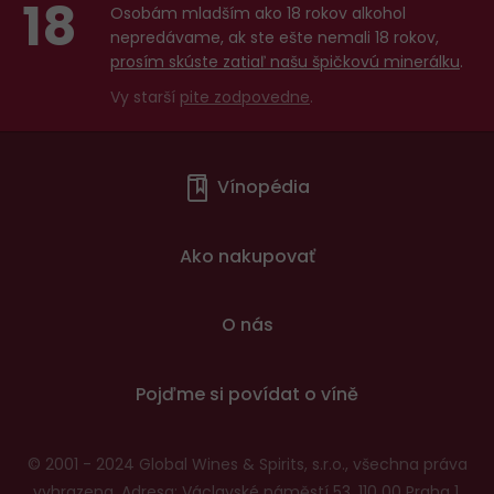
18
Osobám mladším ako 18 rokov alkohol
nepredávame, ak ste ešte nemali 18 rokov,
prosím skúste zatiaľ našu špičkovú minerálku
.
Vy starší
pite zodpovedne
.
Menu
Vínopédia
v
patičce
Ako nakupovať
O nás
Pojďme si povídat o víně
© 2001 - 2024 Global Wines & Spirits, s.r.o., všechna práva
vyhrazena. Adresa: Václavské náměstí 53, 110 00 Praha 1,