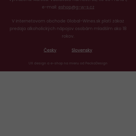
e-mail:
eshop@g-w-s.cz
V internetovom obchode Global-Wines.sk platí zákaz
predaja alkoholických nápojov osobám mladším ako 18
rokov.
Česky
Slovensky
UX design
a
e-shop na mieru
od
PeckaDesign