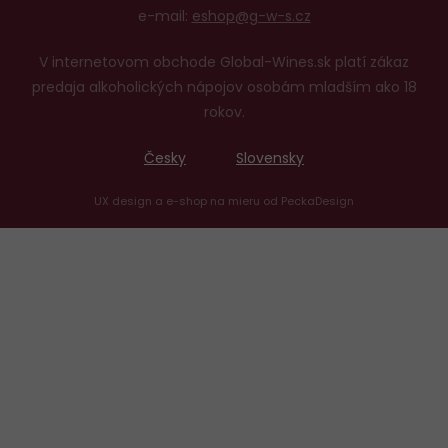
e-mail:
eshop@g-w-s.cz
V internetovom obchode Global-Wines.sk platí zákaz
predaja alkoholických nápojov osobám mladším ako 18
rokov.
Česky
Slovensky
UX design
a
e-shop na mieru
od
PeckaDesign