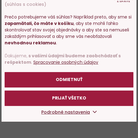
(súhlas s cookies)
Prečo potrebujeme váš súhlas? Napríklad preto, aby sme si
zapamätali, čo máte v košíku
, aby ste mohli ľahko
Vstupujete na stránky s
skontrolovať stav svojej objednávky a aby ste sa nemuseli
predajom alkoholu. Prosím
zakaždým prihlasovať a aby sme vás neobťažovali
potvrďte, že Vám už bolo 18
nevhodnou reklamou
.
rokov.
Ďakujeme,
s vašimi údajmi budeme zaobchádzať s
rešpektom
.
Spracovanie osobných údajov
POTVRDZUJEM
ODMIETNUŤ
PRIJAŤ VŠETKO
Podrobné nastavenia