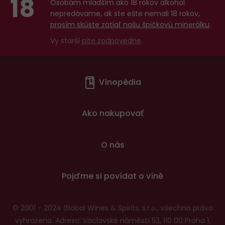
18
Osobám mladším ako 18 rokov alkohol
nepredávame, ak ste ešte nemali 18 rokov,
prosím skúste zatiaľ našu špičkovú minerálku
.
Vy starší
pite zodpovedne
.
Menu
Vínopédia
v
patičce
Ako nakupovať
O nás
Pojďme si povídat o víně
© 2001 - 2024 Global Wines & Spirits, s.r.o., všechna práva
vyhrazena. Adresa: Václavské náměstí 53, 110 00 Praha 1,