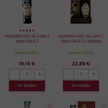
obľúbených
o
96%
Legendario Elixir de Cuba 7
Legendario Elixir de Cuba 7
Years Old 0,7l
Years Old 0,7l + sklenice
Skladom 68 ks
Skladom 126 ks
19,15 €
22,89 €
−
+
−
+
DO KOŠÍKA
DO KOŠÍKA