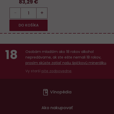
83,29 €
−
+
DO KOŠÍKA
18
Osobám mladším ako 18 rokov alkohol
nepredávame, ak ste ešte nemali 18 rokov,
prosím skúste zatiaľ našu špičkovú minerálku
.
Vy starší
pite zodpovedne
.
Menu
Vínopédia
v
patičce
Ako nakupovať