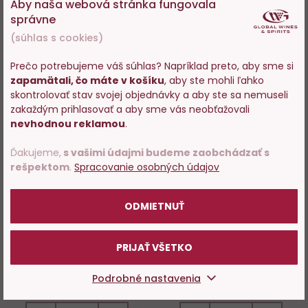
Aby naša webová stránka fungovala
DO KOŠÍKA
správne
(súhlas s cookies)
Prečo potrebujeme váš súhlas? Napríklad preto, aby sme si
Novinka
Novinka
zapamätali, čo máte v košíku
, aby ste mohli ľahko
Do
D
Vstupujete na stránky s
skontrolovať stav svojej objednávky a aby ste sa nemuseli
predajom alkoholu. Prosím
obľúbených
o
zakaždým prihlasovať a aby sme vás neobťažovali
potvrďte, že Vám už bolo 18
nevhodnou reklamou
.
rokov.
Ďakujeme,
s vašimi údajmi budeme zaobchádzať s
rešpektom
.
Spracovanie osobných údajov
POTVRDZUJEM
ODMIETNUŤ
Eminente + darček
Eminente Gran Reserva +
darček
PRIJAŤ VŠETKO
Skladom 57 ks
Skladom 26 ks
Podrobné nastavenia
49,95 €
83,29 €