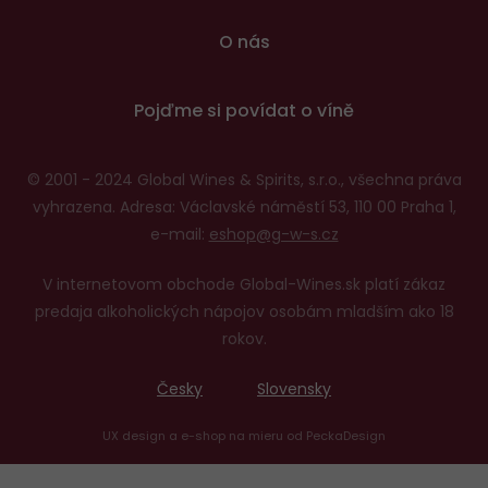
O nás
Pojďme si povídat o víně
© 2001 - 2024 Global Wines & Spirits, s.r.o., všechna práva
vyhrazena. Adresa: Václavské náměstí 53, 110 00 Praha 1,
e-mail:
eshop@g-w-s.cz
V internetovom obchode Global-Wines.sk platí zákaz
predaja alkoholických nápojov osobám mladším ako 18
rokov.
Česky
Slovensky
UX design
a
e-shop na mieru
od
PeckaDesign