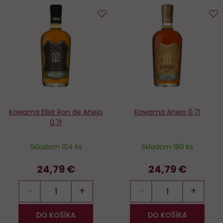
Do
D
obľúbených
o
Kawama Elixir Ron de Aňejo
Kawama Anejo 0,7l
0,7l
Skladom 104 ks
Skladom 190 ks
24,79 €
24,79 €
−
+
−
+
DO KOŠÍKA
DO KOŠÍKA