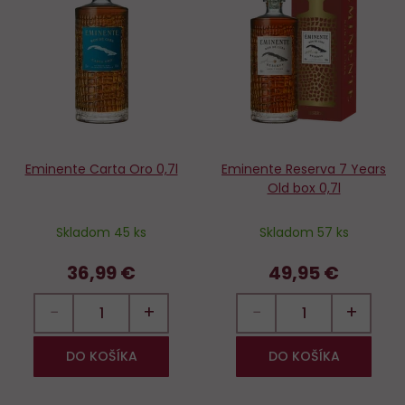
Do
D
obľúbených
o
Eminente Carta Oro 0,7l
Eminente Reserva 7 Years
Old box 0,7l
Skladom 45 ks
Skladom 57 ks
36,99 €
49,95 €
−
+
−
+
DO KOŠÍKA
DO KOŠÍKA