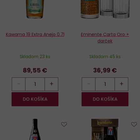
Kawama 19 Extra Anejo 0.7l
Eminente Carta Oro +
darček
Skladom 23 ks
Skladom 45 ks
89,55 €
36,99 €
−
+
−
+
DO KOŠÍKA
DO KOŠÍKA
Do
D