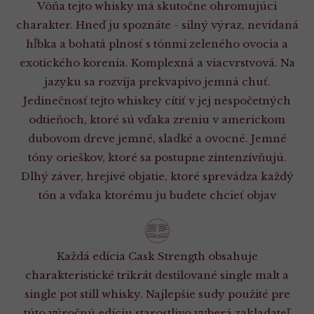
Vôňa tejto whisky má skutočne ohromujúci
charakter. Hneď ju spoznáte - silný výraz, nevídaná
hĺbka a bohatá plnosť s tónmi zeleného ovocia a
exotického korenia. Komplexná a viacvrstvová. Na
jazyku sa rozvíja prekvapivo jemná chuť.
Jedinečnosť tejto whiskey cítiť v jej nespočetných
odtieňoch, ktoré sú vďaka zreniu v americkom
dubovom dreve jemné, sladké a ovocné. Jemné
tóny orieškov, ktoré sa postupne zintenzívňujú.
Dlhý záver, hrejivé objatie, ktoré sprevádza každý
tón a vďaka ktorému ju budete chcieť objav
Každá edícia Cask Strength obsahuje
charakteristické trikrát destilované single malt a
single pot still whisky. Najlepšie sudy použité pre
túto výročnú edíciu starostlivo vyberá zakladateľ