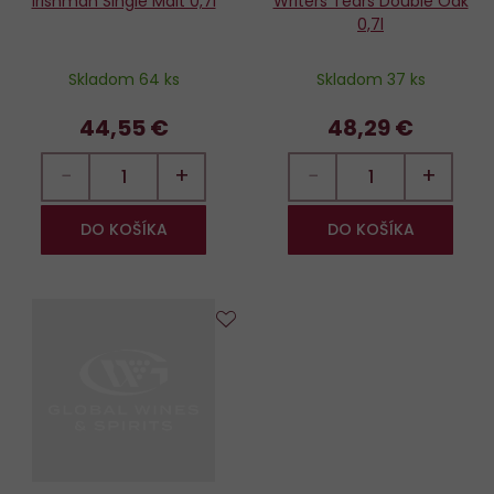
Irishman Single Malt 0,7l
Writers Tears Double Oak
0,7l
Skladom 64 ks
Skladom 37 ks
44,55 €
48,29 €
−
+
−
+
DO KOŠÍKA
DO KOŠÍKA
Do
obľúbených