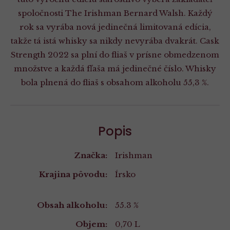
spoločnosti The Irishman Bernard Walsh. Každý
rok sa vyrába nová jedinečná limitovaná edícia,
takže tá istá whisky sa nikdy nevyrába dvakrát. Cask
Strength 2022 sa plní do fliaš v prísne obmedzenom
množstve a každá fľaša má jedinečné číslo. Whisky
bola plnená do fliaš s obsahom alkoholu 55,3 %.
Popis
Značka:
Irishman
Krajina pôvodu:
Írsko
Vlastnosti
Obsah alkoholu:
55.3 %
Objem:
0,70 L