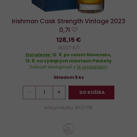
Irishman Cask Strength Vintage 2023
0,7l
Do
128,15 €
obľúbených
183,07 €/l
Doručenie:
12. 8.
po celom Slovensku,
13. 8.
na výdajných miestach Packety
Zobraziť dostupnosť v
14 predajniach
Skladom 5 ks
−
+
DO KOŠÍKA
Kód produktu: IRC070K