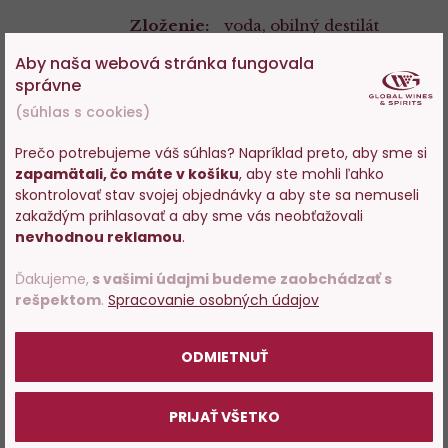
Zloženie:
voda, obilný destilát
Aby naša webová stránka fungovala
správne
(súhlas s cookies)
Mohlo by sa vám tiež páčiť
Prečo potrebujeme váš súhlas? Napríklad preto, aby sme si
zapamätali, čo máte v košíku
, aby ste mohli ľahko
Vstupujete na stránky s
skontrolovať stav svojej objednávky a aby ste sa nemuseli
predajom alkoholu. Prosím
zakaždým prihlasovať a aby sme vás neobťažovali
potvrďte, že Vám už bolo 18
Do
D
nevhodnou reklamou
.
rokov.
obľúbených
o
Ďakujeme,
s vašimi údajmi budeme zaobchádzať s
rešpektom
.
Spracovanie osobných údajov
POTVRDZUJEM
ODMIETNUŤ
80%
Connemara Peated Single
Bushmills Malt 10 Years Old v
PRIJAŤ VŠETKO
Malt Whiskey 0,7l
dárkové tubě