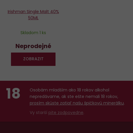
Irishman Single Malt 40%
50ML
Skladom 1 ks
Neprodejné
ZOBRAZIT
18
Osobám mladším ako 18 rokov alkohol
nepredávame, ak ste ešte nemali 18 rokov,
prosím skúste zatiaľ našu špičkovú minerálku
.
Vy starší
pite zodpovedne
.
Menu