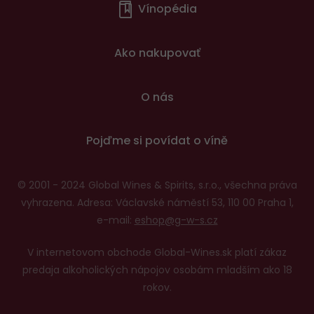
Vínopédia
v
patičce
Ako nakupovať
O nás
Pojďme si povídat o víně
© 2001 - 2024 Global Wines & Spirits, s.r.o., všechna práva
vyhrazena. Adresa: Václavské náměstí 53, 110 00 Praha 1,
e-mail:
eshop@g-w-s.cz
V internetovom obchode Global-Wines.sk platí zákaz
predaja alkoholických nápojov osobám mladším ako 18
rokov.