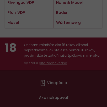
Rheingau VDP
Nahe & Mosel
Pfalz VDP
Baden
Mosel
Würtemberg
18
Osobám mladším ako 18 rokov alkohol
nepredávame, ak ste ešte nemali 18 rokov,
prosím skúste zatiaľ našu špičkovú minerálku
.
Vy starší
pite zodpovedne
.
Menu
Vínopédia
v
patičce
Ako nakupovať