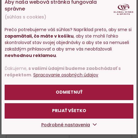
Aby naša webová stránka fungovala
trocken, St Antony
St Antony
správne
(súhlas s cookies)
Skladom 186 ks
Skladom 11 ks
Prečo potrebujeme váš súhlas? Napríklad preto, aby sme si
13,55 €
25,65 €
zapamätali, čo máte v košíku
, aby ste mohli ľahko
Vstupujete na stránky s
skontrolovať stav svojej objednávky a aby ste sa nemuseli
predajom alkoholu. Prosím
−
+
−
+
zakaždým prihlasovať a aby sme vás neobťažovali
potvrďte, že Vám už bolo 18
nevhodnou reklamou
.
rokov.
DO KOŠÍKA
DO KOŠÍKA
Ďakujeme,
s vašimi údajmi budeme zaobchádzať s
rešpektom
.
Spracovanie osobných údajov
POTVRDZUJEM
VŠETKY VÍNA
ODMIETNUŤ
PRIJAŤ VŠETKO
Ďalšie oblasti z regiónu
Podrobné nastavenia