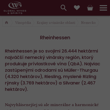
Hlavní
menu,
Vyhledávání
Košík
Přihláš
Obľúbené
košík,
a
Vínopédia
Krajiny a vinárske oblasti
Nemecko
hlavní
vyhledávání,
menu
Rheinhessen
přihlášení
Rheinhessen je so svojimi 26.444 hektármi
najväčší nemecký vinársky región, ktorý
produkuje prívlastkové vína (QbA). Najviac
zastúpenými odrodami sú Müller-Thurgau
(4.320 hektárov), Riesling, myslené Rizling
rýnsky (3.769 hektárov) a Silvaner (2.467
hektárov).
Najvyhlásenejšej sú ale minerálne a harmonické