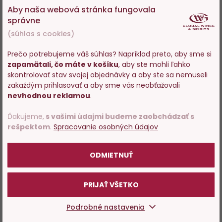
Aby naša webová stránka fungovala
správne
(súhlas s cookies)
Do
D
Prečo potrebujeme váš súhlas? Napríklad preto, aby sme si
obľúbených
o
zapamätali, čo máte v košíku
, aby ste mohli ľahko
Vstupujete na stránky s
skontrolovať stav svojej objednávky a aby ste sa nemuseli
predajom alkoholu. Prosím
zakaždým prihlasovať a aby sme vás neobťažovali
potvrďte, že Vám už bolo 18
nevhodnou reklamou
.
rokov.
Ďakujeme,
s vašimi údajmi budeme zaobchádzať s
rešpektom
.
Spracovanie osobných údajov
Tequila KAH Blanco 0,7L
Tequila KAH Reposado 0,7L
POTVRDZUJEM
ODMIETNUŤ
Skladom 128 ks
Skladom 113 ks
PRIJAŤ VŠETKO
48,95 €
54,15 €
Podrobné nastavenia
−
+
−
+