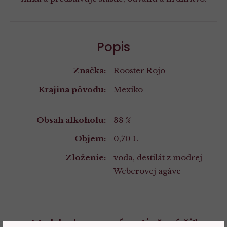
Popis
Značka:
Rooster Rojo
Krajina pôvodu:
Mexiko
Vlastnosti
Obsah alkoholu:
38 %
Objem:
0,70 L
Zloženie:
voda, destilát z modrej
Weberovej agáve
Mohlo by sa vám tiež páčiť