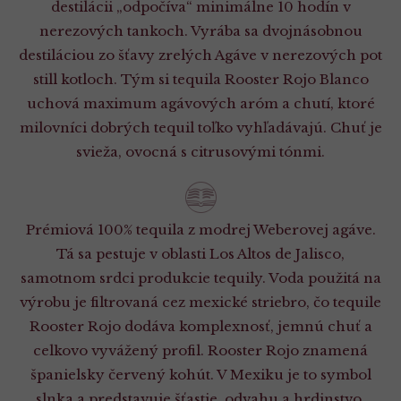
destilácii „odpočíva“ minimálne 10 hodín v
nerezových tankoch. Vyrába sa dvojnásobnou
destiláciou zo šťavy zrelých Agáve v nerezových pot
still kotloch. Tým si tequila Rooster Rojo Blanco
uchová maximum agávových aróm a chutí, ktoré
milovníci dobrých tequil toľko vyhľadávajú. Chuť je
svieža, ovocná s citrusovými tónmi.
Prémiová 100% tequila z modrej Weberovej agáve.
Tá sa pestuje v oblasti Los Altos de Jalisco,
samotnom srdci produkcie tequily. Voda použitá na
výrobu je filtrovaná cez mexické striebro, čo tequile
Rooster Rojo dodáva komplexnosť, jemnú chuť a
celkovo vyvážený profil. Rooster Rojo znamená
španielsky červený kohút. V Mexiku je to symbol
slnka a predstavuje šťastie, odvahu a hrdinstvo.