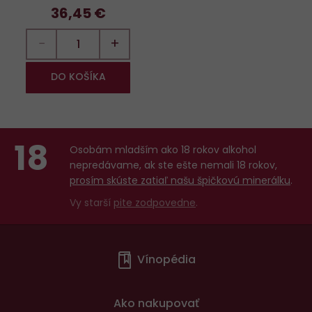
36,45 €
−
+
DO KOŠÍKA
18
Osobám mladším ako 18 rokov alkohol
nepredávame, ak ste ešte nemali 18 rokov,
prosím skúste zatiaľ našu špičkovú minerálku
.
Vy starší
pite zodpovedne
.
Menu
Vínopédia
v
patičce
Ako nakupovať