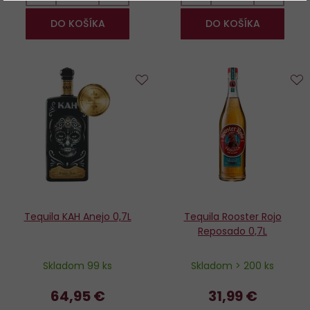
DO KOŠÍKA
DO KOŠÍKA
Do
D
obľúbených
o
Tequila KAH Anejo 0,7L
Tequila Rooster Rojo
Reposado 0,7L
Skladom 99 ks
Skladom > 200 ks
64,95 €
31,99 €