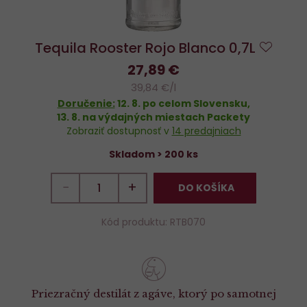
Tequila Rooster Rojo Blanco 0,7L
Do
27,89 €
obľúb
39,84 €/l
Doručenie:
12. 8.
po celom Slovensku,
13. 8.
na výdajných miestach Packety
Zobraziť dostupnosť v
14 predajniach
Skladom > 200 ks
−
+
DO KOŠÍKA
Kód produktu: RTB070
Priezračný destilát z agáve, ktorý po samotnej