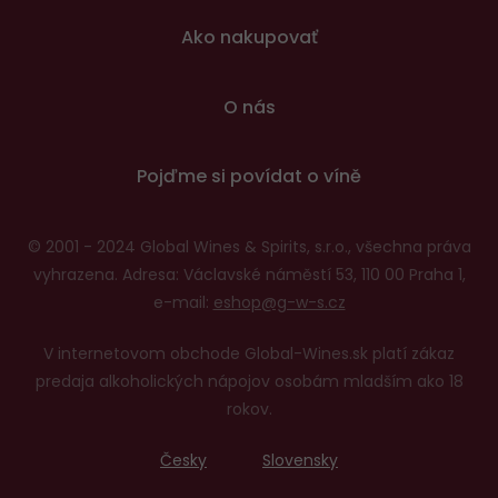
patičce
Ako nakupovať
O nás
Pojďme si povídat o víně
© 2001 - 2024 Global Wines & Spirits, s.r.o., všechna práva
vyhrazena. Adresa: Václavské náměstí 53, 110 00 Praha 1,
e-mail:
eshop@g-w-s.cz
V internetovom obchode Global-Wines.sk platí zákaz
predaja alkoholických nápojov osobám mladším ako 18
rokov.
Česky
Slovensky