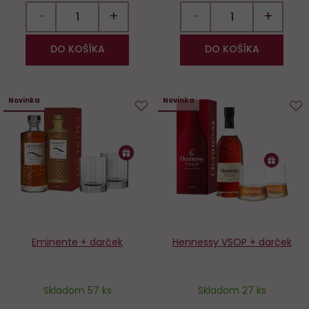
−
+
−
+
DO KOŠÍKA
DO KOŠÍKA
Novinka
Novinka
Do
D
obľúbených
o
Eminente + darček
Hennessy VSOP + darček
Skladom 57 ks
Skladom 27 ks