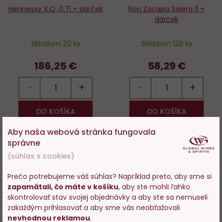
Hennessy X.O. 0,7l + darček
Ron Zacapa Solera 1l +
darček
Skladom 20 ks
Skladom 128 ks
186,25 €
58,29 €
−
+
−
+
DO KOŠÍKA
DO KOŠÍKA
Aby naša webová stránka fungovala
správne
Novinka
Novinka
(súhlas s cookies)
Do
D
obľúbených
o
Prečo potrebujeme váš súhlas? Napríklad preto, aby sme si
zapamätali, čo máte v košíku
, aby ste mohli ľahko
Vstupujete na stránky s
skontrolovať stav svojej objednávky a aby ste sa nemuseli
predajom alkoholu. Prosím
zakaždým prihlasovať a aby sme vás neobťažovali
potvrďte, že Vám už bolo 18
nevhodnou reklamou
.