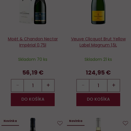
Moët & Chandon Nectar
Veuve Clicquot Brut Yellow
Impérial 0,75l
Label Magnum 1,5L
Skladom 70 ks
Skladom 21 ks
56,19 €
124,95 €
−
+
−
+
DO KOŠÍKA
DO KOŠÍKA
Novinka
Novinka
Do
D