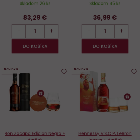
Skladom 26 ks
Skladom 45 ks
83,29 €
36,99 €
−
+
−
+
DO KOŠÍKA
DO KOŠÍKA
Novinka
Novinka
Do
D
obľúbených
o
Ron Zacapa Edicion Negra +
Hennessy V.S.O.P. LeBron