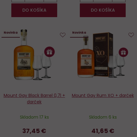
DO KOŠÍKA
DO KOŠÍKA
Novinka
Novinka
Do
D
obľúbených
o
Mount Gay Black Barrel 0,7l +
Mount Gay Rum XO + darček
darček
Skladom 17 ks
Skladom 6 ks
37,45 €
41,65 €