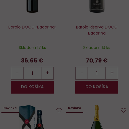
Barolo DOCG ”Badarina”
Barolo Riserva DOCG
Badarina
Skladom 17 ks
Skladom 13 ks
36,65 €
70,79 €
−
+
−
+
DO KOŠÍKA
DO KOŠÍKA
Novinka
Novinka
Do
D
obľúbených
o