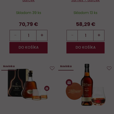
darček
James + darček
Skladom 39 ks
Skladom 13 ks
70,79 €
58,29 €
−
+
−
+
DO KOŠÍKA
DO KOŠÍKA
Novinka
Novinka
Do
D
obľúbených
o