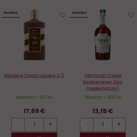
Novinka
Novinka
Do
D
obľúbených
o
Bajadera Cream Liqueur 0,7l
Vermouth Casals
Mediterranen Zero
(nealkoholický)
Skladom > 200 ks
Skladom > 200 ks
17,69 €
13,15 €
−
+
−
+