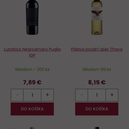
obľúbených
o
Lunatico Negroamaro Puglia
Pálava pozdní sběr,Thaya
IGP
Skladom > 200 ks
Skladom 89 ks
7,89 €
8,15 €
−
+
−
+
DO KOŠÍKA
DO KOŠÍKA