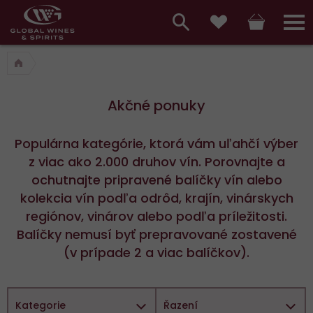
Hlavní
menu,
Vyhledávání
Košík
Přihláš
Obľúbené
košík,
a
hlavní
vyhledávání,
menu
Akčné ponuky
přihlášení
Populárna kategórie, ktorá vám uľahčí výber
z viac ako 2.000 druhov vín. Porovnajte a
ochutnajte pripravené balíčky vín alebo
kolekcia vín podľa odrôd, krajín, vinárskych
regiónov, vinárov alebo podľa príležitosti.
Balíčky nemusí byť prepravované zostavené
(v prípade 2 a viac balíčkov).
Kategorie
Řazení