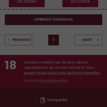
DO KOŠÍKA
DO KOŠÍKA
ZOBRAZIT DALŠÍCH 24
7
PŘEDCHOZÍ
DALŠÍ
18
Osobám mladším ako 18 rokov alkohol
nepredávame, ak ste ešte nemali 18 rokov,
prosím skúste zatiaľ našu špičkovú minerálku
.
Vy starší
pite zodpovedne
.
Menu
Vínopédia
v