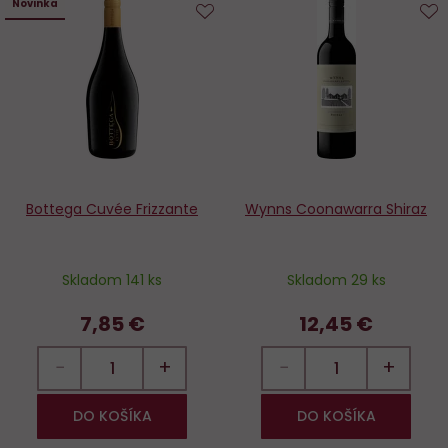
Novinka
Do
D
obľúbených
o
Bottega Cuvée Frizzante
Wynns Coonawarra Shiraz
Skladom 141 ks
Skladom 29 ks
7,85 €
12,45 €
−
+
−
+
DO KOŠÍKA
DO KOŠÍKA