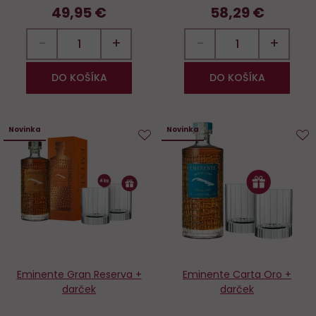
49,95 €
58,29 €
−
+
−
+
DO KOŠÍKA
DO KOŠÍKA
Novinka
Novinka
Do
D
obľúbených
o
Eminente Gran Reserva +
Eminente Carta Oro +
darček
darček