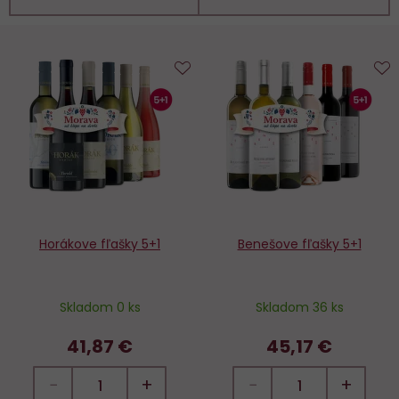
Do
D
obľúbených
o
Horákove fľašky 5+1
Benešove fľašky 5+1
Skladom 0 ks
Skladom 36 ks
41,87 €
45,17 €
−
+
−
+