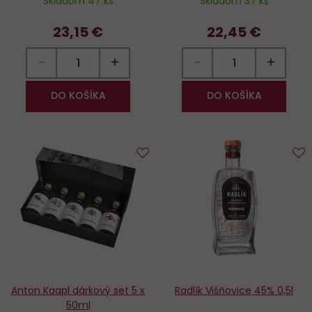
Skladom 47 ks
Skladom 37 ks
23,15 €
22,45 €
−
+
−
+
DO KOŠÍKA
DO KOŠÍKA
Do
D
obľúbených
o
Anton Kaapl dárkový set 5 x
Radlík Višňovice 45% 0,5l
50ml