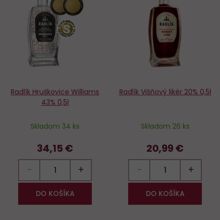
Do
D
obľúbených
o
Radlík Hruškovice Williams
Radlík Višňový likér 20% 0,5l
43% 0,5l
Skladom 34 ks
Skladom 26 ks
34,15 €
20,99 €
−
+
−
+
DO KOŠÍKA
DO KOŠÍKA