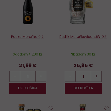
obľúbených
o
Pecka Meruňka 0,7l
Radlík Meruňkovice 45% 0,5l
Skladom > 200 ks
Skladom 30 ks
21,99 €
25,85 €
−
+
−
+
DO KOŠÍKA
DO KOŠÍKA