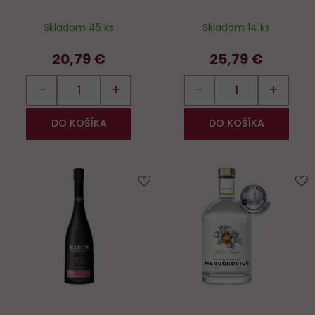
Skladom 45 ks
Skladom 14 ks
20,79 €
25,79 €
−
+
−
+
DO KOŠÍKA
DO KOŠÍKA
Do
D
obľúbených
o