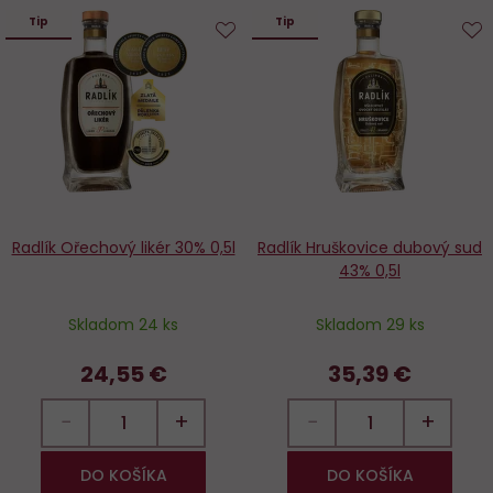
Tip
Tip
Do
D
obľúbených
o
Radlík Ořechový likér 30% 0,5l
Radlík Hruškovice dubový sud
43% 0,5l
Skladom 24 ks
Skladom 29 ks
24,55 €
35,39 €
−
+
−
+
DO KOŠÍKA
DO KOŠÍKA