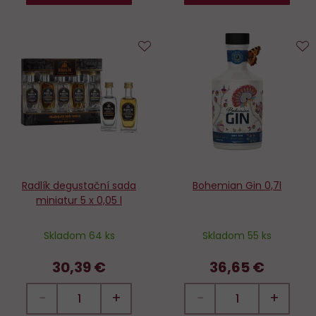
Do
D
obľúbených
o
Radlík degustační sada
Bohemian Gin 0,7l
miniatur 5 x 0,05 l
Skladom 64 ks
Skladom 55 ks
30,39 €
36,65 €
−
+
−
+