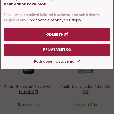
potvrďte, že Vám už bolo 18
−
+
−
+
nevhodnou reklamou
.
rokov.
Ďakujeme,
s vašimi údajmi budeme zaobchádzať s
DO KOŠÍKA
DO KOŠÍKA
rešpektom
.
Spracovanie osobných údajov
POTVRDZUJEM
ODMIETNUŤ
Do
D
obľúbených
o
PRIJAŤ VŠETKO
Podrobné nastavenia
Baron Hildprandt Ze zralých
Radlík Slivovice Karlátka 45%
hrušek 0,7l
0,5l
Skladom 7 ks
Skladom 17 ks