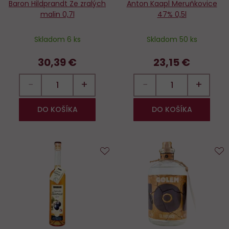
Baron Hildprandt Ze zralých
Anton Kaapl Meruňkovice
malin 0,7l
47% 0,5l
Skladom 6 ks
Skladom 50 ks
30,39 €
23,15 €
−
+
−
+
DO KOŠÍKA
DO KOŠÍKA
Do
D
obľúbených
o