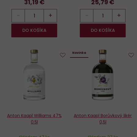
31,19 €
25,79 €
−
+
−
+
DO KOŠÍKA
DO KOŠÍKA
Novinka
Do
D
obľúbených
o
Anton Kaapl Williams 47%
Anton Kaapl Borůvkový likér
0.5l
0,5l