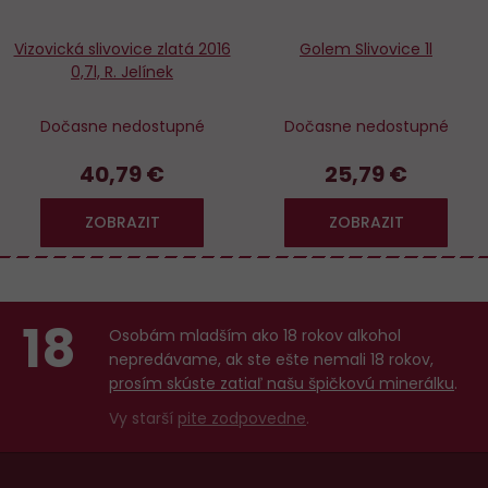
Vizovická slivovice zlatá 2016
Golem Slivovice 1l
0,7l, R. Jelínek
Dočasne nedostupné
Dočasne nedostupné
40,79 €
25,79 €
ZOBRAZIT
ZOBRAZIT
18
Osobám mladším ako 18 rokov alkohol
nepredávame, ak ste ešte nemali 18 rokov,
prosím skúste zatiaľ našu špičkovú minerálku
.
Vy starší
pite zodpovedne
.
Menu