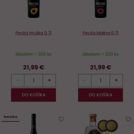
Pecka Hruška 0,7l
Pecka Malina 0,7l
Skladom > 200 ks
Skladom > 200 ks
21,99 €
21,99 €
−
+
−
+
DO KOŠÍKA
DO KOŠÍKA
Novinka
Do
D