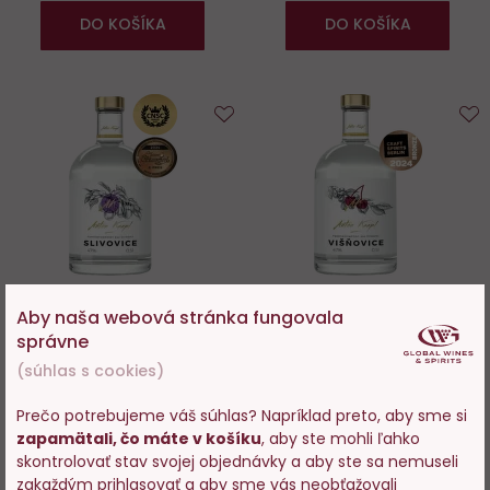
DO KOŠÍKA
DO KOŠÍKA
Do
D
obľúbených
o
Aby naša webová stránka fungovala
Anton Kaapl Slivovice 0,5l
Anton Kaapl Višňovice 47%
správne
0,5l
(súhlas s cookies)
Skladom 39 ks
Skladom 55 ks
Prečo potrebujeme váš súhlas? Napríklad preto, aby sme si
zapamätali, čo máte v košíku
, aby ste mohli ľahko
Vstupujete na stránky s
22,45 €
22,89 €
skontrolovať stav svojej objednávky a aby ste sa nemuseli
predajom alkoholu. Prosím
zakaždým prihlasovať a aby sme vás neobťažovali