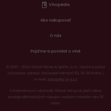
Vínopédia
v
patičce
Ako nakupovať
O nás
Pojďme si povídat o víně
© 2001 - 2024 Global Wines & Spirits, s.r.o., všechna práva
vyhrazena. Adresa: Václavské náměstí 53, 110 00 Praha 1,
e-mail:
eshop@g-w-s.cz
V internetovom obchode Global-Wines.sk platí zákaz
predaja alkoholických nápojov osobám mladším ako 18
rokov.